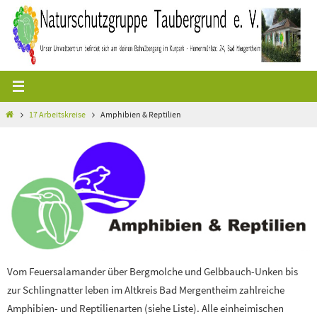
Zum
Inhalt
springen
Start
17 Arbeitskreise
Amphibien & Reptilien
Vom Feuersalamander über Bergmolche und Gelbbauch-Unken bis
zur Schlingnatter leben im Altkreis Bad Mergentheim zahlreiche
Amphibien- und Reptilienarten (siehe Liste). Alle einheimischen