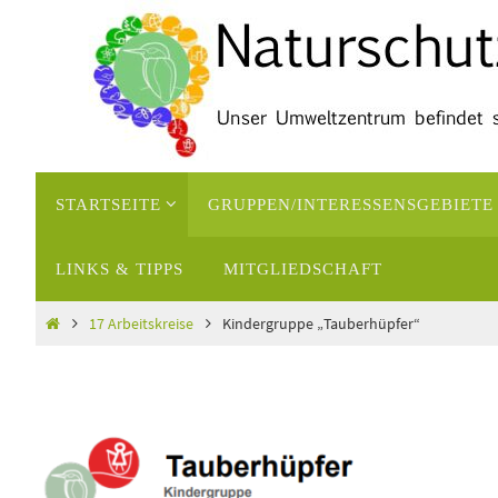
Zum
Inhalt
springen
Zum
STARTSEITE
GRUPPEN/INTERESSENSGEBIETE
Inhalt
springen
LINKS & TIPPS
MITGLIEDSCHAFT
Start
17 Arbeitskreise
Kindergruppe „Tauberhüpfer“