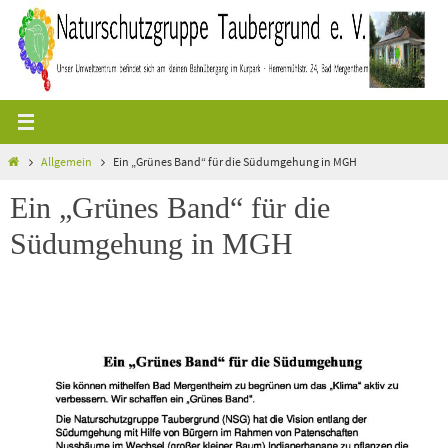
Zum
Inhalt
springen
Start
Allgemein
Ein „Grünes Band“ für die Südumgehung in MGH
Ein „Grünes Band“ für die
Südumgehung in MGH