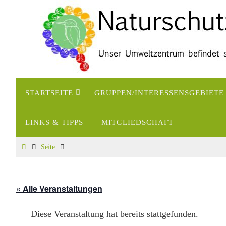
Zum
Inhalt
springen
Zum
STARTSEITE
GRUPPEN/INTERESSENSGEBIETE
Inhalt
springen
LINKS & TIPPS
MITGLIEDSCHAFT
Start
Seite
« Alle Veranstaltungen
Diese Veranstaltung hat bereits stattgefunden.