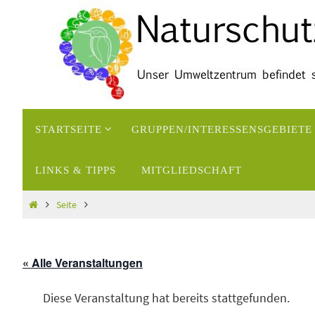
Zum
Inhalt
springen
Zum
STARTSEITE
GRUPPEN/INTERESSENSGEBIETE
Inhalt
springen
LINKS & TIPPS
MITGLIEDSCHAFT
Start
Seite
« Alle Veranstaltungen
Diese Veranstaltung hat bereits stattgefunden.