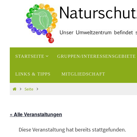
Zum
Inhalt
springen
Zum
STARTSEITE
GRUPPEN/INTERESSENSGEBIETE
Inhalt
springen
LINKS & TIPPS
MITGLIEDSCHAFT
Start
Seite
« Alle Veranstaltungen
Diese Veranstaltung hat bereits stattgefunden.