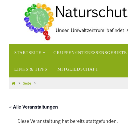
Zum
Inhalt
springen
Zum
STARTSEITE
GRUPPEN/INTERESSENSGEBIETE
Inhalt
springen
LINKS & TIPPS
MITGLIEDSCHAFT
Start
Seite
« Alle Veranstaltungen
Diese Veranstaltung hat bereits stattgefunden.