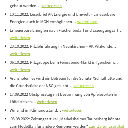
gebaut werden…
weiterlesen
10.11.2022: Leserbrief AK Energie und Umwelt – Erneuerbare
Energien auch in MGH ermöglichen…
weiterlesen
Erneuerbare Energien nach Flächenbedarf und Erzeugungsart…
weiterlesen
23.10.2022: Pilzlehrführung in Neunkirchen – AK Pilzkunde…
weiterlesen
06.10.2022: Pilzgruppe beim Feierabend-Markt in Igersheim…
weiterlesen
Archshofen: es wird ein Betreuer für die Schutz-/Schlafhütte und
die Grundstücke der NSG gesucht…
weiterlesen
17.09.2022 Obstpresstag mit Bestimmung von Apfelesorten in
Löffelstelzen…
weiterlesen
Wir sind im Klimanotstand…
weiterlesen
03.08.2022: Zeitungsartikel „Markelsheimer Tauberberg könnte
zum Modellfall für andere Regionen werden
“
zum Zeitungsartikel