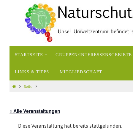
Zum
Inhalt
springen
Zum
STARTSEITE
GRUPPEN/INTERESSENSGEBIETE
Inhalt
springen
LINKS & TIPPS
MITGLIEDSCHAFT
Start
Seite
« Alle Veranstaltungen
Diese Veranstaltung hat bereits stattgefunden.