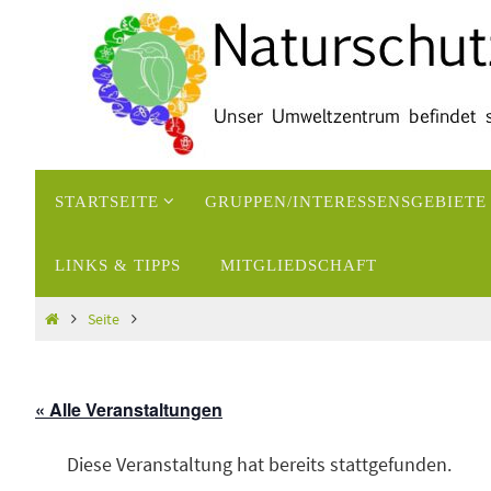
Zum
Inhalt
springen
Zum
STARTSEITE
GRUPPEN/INTERESSENSGEBIETE
Inhalt
springen
LINKS & TIPPS
MITGLIEDSCHAFT
Start
Seite
« Alle Veranstaltungen
Diese Veranstaltung hat bereits stattgefunden.